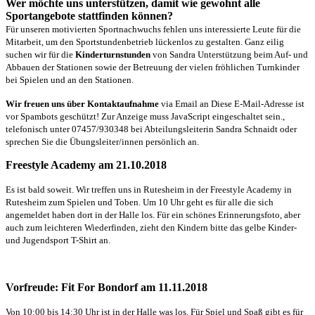
Wer möchte uns unterstützen, damit wie gewohnt alle
Sportangebote stattfinden können?
Für unseren motivierten Sportnachwuchs fehlen uns interessierte Leute für die
Mitarbeit, um den Sportstundenbetrieb lückenlos zu gestalten. Ganz eilig
suchen wir für die
Kinderturnstunden
von Sandra Unterstützung beim Auf- und
Abbauen der Stationen sowie der Betreuung der vielen fröhlichen Turnkinder
bei Spielen und an den Stationen.
Wir freuen uns über Kontaktaufnahme
via Email an
Diese E-Mail-Adresse ist
vor Spambots geschützt! Zur Anzeige muss JavaScript eingeschaltet sein.
,
telefonisch unter 07457/930348 bei Abteilungsleiterin Sandra Schnaidt oder
sprechen Sie die Übungsleiter/innen persönlich an.
Freestyle Academy am 21.10.2018
Es ist bald soweit. Wir treffen uns in Rutesheim in der Freestyle Academy in
Rutesheim zum Spielen und Toben. Um 10 Uhr geht es für alle die sich
angemeldet haben dort in der Halle los. Für ein schönes Erinnerungsfoto, aber
auch zum leichteren Wiederfinden, zieht den Kindern bitte das gelbe Kinder-
und Jugendsport T-Shirt an.
Vorfreude: Fit For Bondorf am 11.11.2018
Von 10:00 bis 14:30 Uhr ist in der Halle was los. Für Spiel und Spaß gibt es für