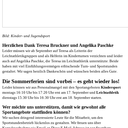
Bild: Kinder- und Jugendsport
Herzlichen Dank Teresa Bruckner und Angelika Paschke
Leider müssen wir ab September auf Teresa als Leiterin der
Leichtathletikgruppen und als Helferin im Kinderturnen verzichten und leider
auch auf Angelika Paschke, die Teresa im Leichtathletik unterstützte. Beide
haben mit viel Einfühlungsvermögen erfrischende Turn- und Sportstunden
gestaltet. Wir sagen herzlich Dankeschön und wünschen beiden alles Gute.
Die Sommerferien sind vorbei – es geht wieder los!
Leider können wir aus Personalmangel mit den Sportangeboten
Kindersport
montags 16:10 Uhr bis 17:20 Uhr erst am 17. September und
Leichtathletik
dienstags 15:30 Uhr bis 16:30 Uhr erst am 18. September starten.
Wer möchte uns unterstützen, damit wie gewohnt alle
Sportangebote stattfinden können?
Wir suchen dringend interessierte Leute für die Mitarbeit, um den
Sportstundenbetrieb lückenlos zu gestalten. Wir freuen uns über
Kontaktaufnahme via Email an
Diese E-Mail-Adresse ist vor Spambots